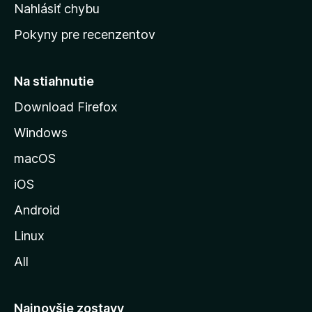
k
Nahlásiť chybu
e
ú
n
Pokyny pre recenzentov
s
ý
t
r
Na stiahnutie
á
Download Firefox
n
Windows
k
u
macOS
M
iOS
o
z
Android
i
Linux
l
All
l
y
Najnovšie zostavy