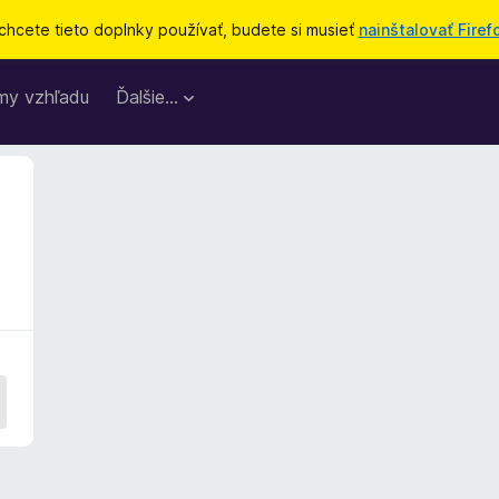
chcete tieto doplnky používať, budete si musieť
nainštalovať Firef
my vzhľadu
Ďalšie…