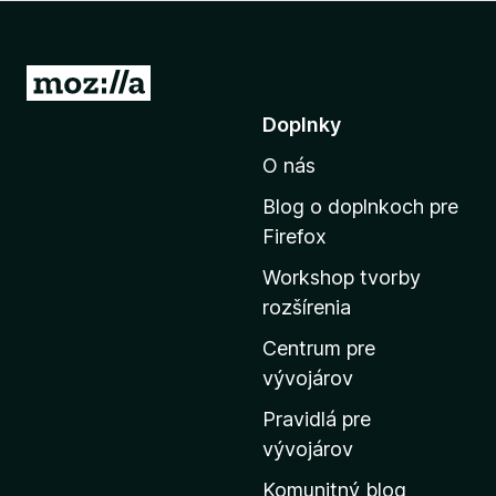
d
a
č
P
F
r
Doplnky
i
e
r
O nás
j
e
s
f
Blog o doplnkoch pre
ť
o
Firefox
x
n
Workshop tvorby
a
rozšírenia
d
o
Centrum pre
m
vývojárov
o
Pravidlá pre
v
vývojárov
s
Komunitný blog