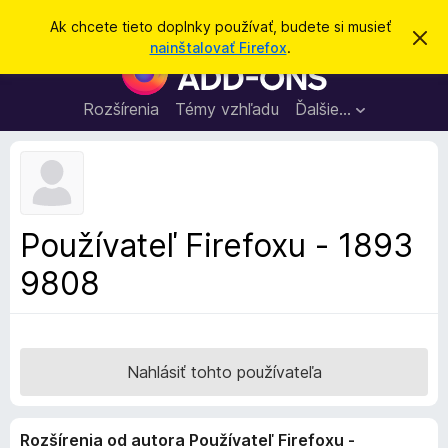
H
Prihlásiť sa
Ak chcete tieto doplnky používať, budete si musieť
Z
ľ
nainštalovať Firefox
.
a
D
a
v
o
r
d
i
p
Rozšírenia
Témy vzhľadu
Ďalšie…
a
e
l
ť
ť
t
n
o
k
t
o
y
o
p
z
Používateľ Firefoxu - 1893
n
r
á
9808
e
m
e
p
n
r
i
e
e
h
Nahlásiť tohto používateľa
l
i
Rozšírenia od autora Používateľ Firefoxu -
a