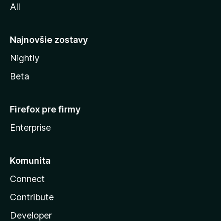
All
l
y
Najnovšie zostavy
Nightly
Beta
Firefox pre firmy
Enterprise
Komunita
Connect
Contribute
Developer