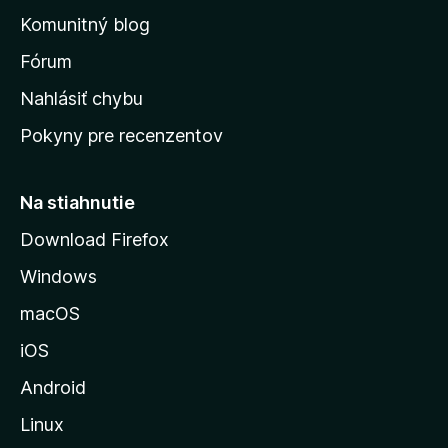
o
n
d
Komunitný blog
ý
v
n
s
Fórum
o
t
k
Nahlásiť chybu
e
ú
n
Pokyny pre recenzentov
s
ý
t
r
Na stiahnutie
á
Download Firefox
n
Windows
k
u
macOS
M
iOS
o
z
Android
i
Linux
l