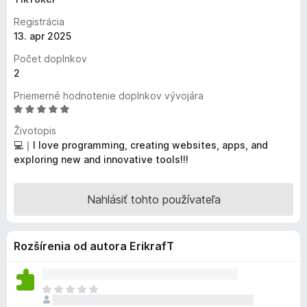
d
Registrácia
a
13. apr 2025
č
Počet doplnkov
F
2
i
r
Priemerné hodnotenie doplnkov vývojára
H
e
o
f
Životopis
d
o
💻｜I love programming, creating websites, apps, and
n
exploring new and innovative tools!!!
x
o
t
e
Nahlásiť tohto používateľa
n
i
e
Rozšírenia od autora ErikrafT
:
5
z
D
5
o