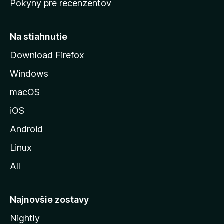
Pokyny pre recenzentov
s
ý
t
r
Na stiahnutie
á
Download Firefox
n
Windows
k
u
macOS
M
iOS
o
z
Android
i
Linux
l
All
l
y
Najnovšie zostavy
Nightly