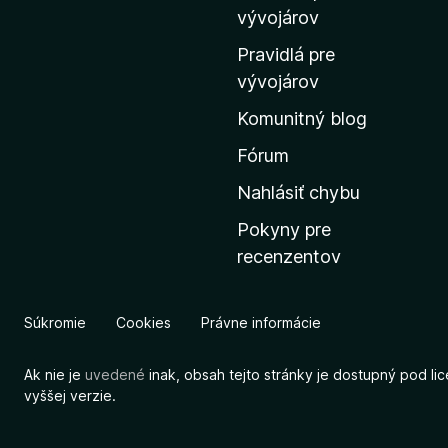
m
vývojárov
o
Pravidlá pre
v
vývojárov
s
Komunitný blog
k
ú
Fórum
s
Nahlásiť chybu
t
Pokyny pre
r
recenzentov
á
n
k
Súkromie
Cookies
Právne informácie
u
M
Ak nie je
uvedené
inak, obsah tejto stránky je dostupný pod li
o
vyššej verzie.
z