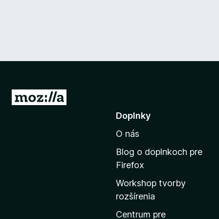
P
r
Doplnky
e
O nás
j
s
Blog o doplnkoch pre
ť
Firefox
n
Workshop tvorby
a
rozšírenia
d
o
Centrum pre