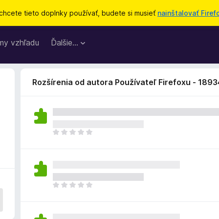
chcete tieto doplnky používať, budete si musieť
nainštalovať Firef
my vzhľadu
Ďalšie…
Rozšírenia od autora Používateľ Firefoxu - 189
D
o
p
l
n
o
D
k
o
z
p
a
l