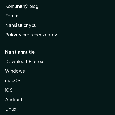
o
n
d
Komunitný blog
ý
v
n
s
Fórum
o
t
k
Nahlásiť chybu
e
ú
n
Pokyny pre recenzentov
s
ý
t
r
Na stiahnutie
á
Download Firefox
n
Windows
k
u
macOS
M
iOS
o
z
Android
i
Linux
l