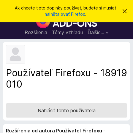
H
Prihlásiť sa
Ak chcete tieto doplnky používať, budete si musieť
Z
ľ
nainštalovať Firefox
.
a
D
a
v
o
r
d
i
p
Rozšírenia
Témy vzhľadu
Ďalšie…
a
e
l
ť
ť
t
n
o
k
t
o
y
o
p
z
Používateľ Firefoxu - 18919
n
r
á
010
e
m
e
p
n
r
i
e
e
h
Nahlásiť tohto používateľa
l
i
Rozšírenia od autora Používateľ Firefoxu -
a