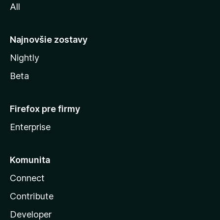
All
l
y
Najnovšie zostavy
Nightly
Beta
Firefox pre firmy
Enterprise
Komunita
Connect
Contribute
Developer