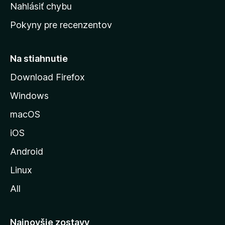
k
Nahlásiť chybu
e
ú
n
Pokyny pre recenzentov
s
ý
t
r
Na stiahnutie
á
Download Firefox
n
Windows
k
u
macOS
M
iOS
o
z
Android
i
Linux
l
All
l
y
Najnovšie zostavy