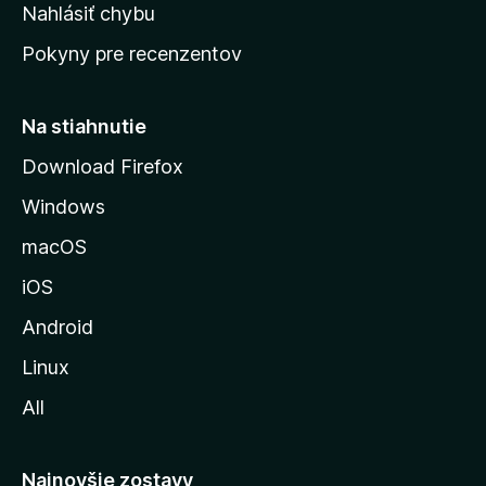
k
Nahlásiť chybu
e
ú
n
Pokyny pre recenzentov
s
ý
t
r
Na stiahnutie
á
Download Firefox
n
Windows
k
u
macOS
M
iOS
o
z
Android
i
Linux
l
All
l
y
Najnovšie zostavy