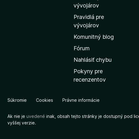
m
vývojárov
o
Pravidlá pre
v
vývojárov
s
Komunitný blog
k
ú
Fórum
s
Nahlásiť chybu
t
Pokyny pre
r
recenzentov
á
n
k
Súkromie
Cookies
Právne informácie
u
M
Ak nie je
uvedené
inak, obsah tejto stránky je dostupný pod li
o
vyššej verzie.
z