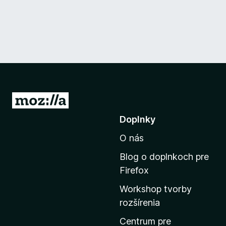
P
r
Doplnky
e
O nás
j
s
Blog o doplnkoch pre
ť
Firefox
n
Workshop tvorby
a
rozšírenia
d
o
Centrum pre