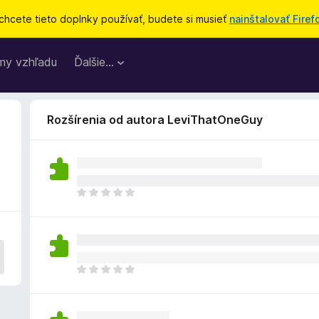
chcete tieto doplnky používať, budete si musieť
nainštalovať Firef
my vzhľadu
Ďalšie…
Rozšírenia od autora LeviThatOneGuy
D
o
p
l
n
o
D
k
o
z
p
a
l