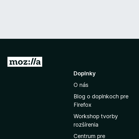
P
r
Doplnky
e
O nás
j
s
Blog o doplnkoch pre
ť
Firefox
n
Workshop tvorby
a
rozšírenia
d
o
Centrum pre