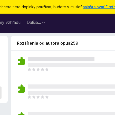
chcete tieto doplnky používať, budete si musieť
nainštalovať Firef
my vzhľadu
Ďalšie…
Rozšírenia od autora opus259
D
o
p
l
n
o
D
k
o
z
p
a
l