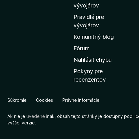
m
vývojárov
o
Pravidlá pre
v
vývojárov
s
Komunitný blog
k
ú
Fórum
s
Nahlásiť chybu
t
Pokyny pre
r
recenzentov
á
n
k
Súkromie
Cookies
Právne informácie
u
M
Ak nie je
uvedené
inak, obsah tejto stránky je dostupný pod li
o
vyššej verzie.
z