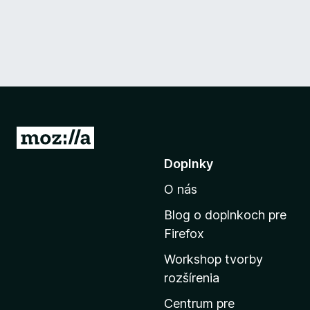
P
r
Doplnky
e
O nás
j
s
Blog o doplnkoch pre
ť
Firefox
n
Workshop tvorby
a
rozšírenia
d
o
Centrum pre