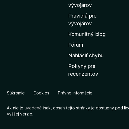
m
vývojárov
o
Pravidlá pre
v
vývojárov
s
Komunitný blog
k
ú
Fórum
s
Nahlásiť chybu
t
Pokyny pre
r
recenzentov
á
n
k
Súkromie
Cookies
Právne informácie
u
M
Ak nie je
uvedené
inak, obsah tejto stránky je dostupný pod li
o
vyššej verzie.
z