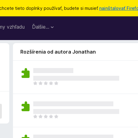
chcete tieto doplnky používať, budete si musieť
nainštalovať Firef
my vzhľadu
Ďalšie…
Rozšírenia od autora Jonathan
D
o
p
l
n
o
D
k
o
z
p
a
l