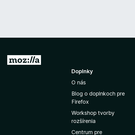
P
r
Doplnky
e
O nás
j
s
Blog o doplnkoch pre
ť
Firefox
n
Workshop tvorby
a
rozšírenia
d
o
Centrum pre