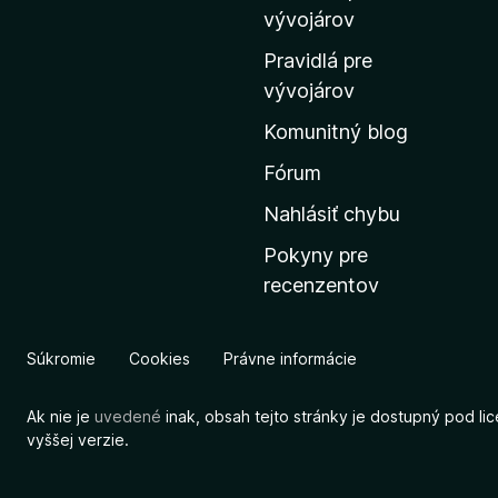
m
vývojárov
o
Pravidlá pre
v
vývojárov
s
Komunitný blog
k
ú
Fórum
s
Nahlásiť chybu
t
Pokyny pre
r
recenzentov
á
n
k
Súkromie
Cookies
Právne informácie
u
M
Ak nie je
uvedené
inak, obsah tejto stránky je dostupný pod li
o
vyššej verzie.
z