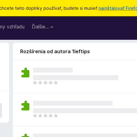
chcete tieto doplnky používať, budete si musieť
nainštalovať Firef
my vzhľadu
Ďalšie…
Rozšírenia od autora 1leftips
D
o
p
l
n
o
D
k
o
z
p
a
l