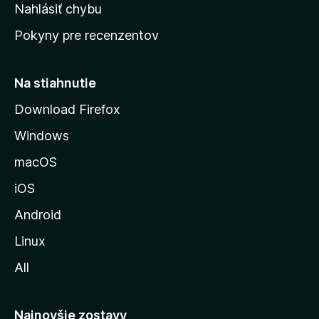
k
Nahlásiť chybu
e
ú
n
Pokyny pre recenzentov
s
ý
t
r
Na stiahnutie
á
Download Firefox
n
Windows
k
u
macOS
M
iOS
o
z
Android
i
Linux
l
All
l
y
Najnovšie zostavy