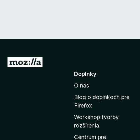
P
r
Doplnky
e
O nás
j
s
Blog o doplnkoch pre
ť
Firefox
n
Workshop tvorby
a
rozšírenia
d
o
Centrum pre