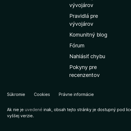
m
vývojárov
o
Pravidlá pre
v
vývojárov
s
Komunitný blog
k
ú
Fórum
s
Nahlásiť chybu
t
Pokyny pre
r
recenzentov
á
n
k
Súkromie
Cookies
Právne informácie
u
M
Ak nie je
uvedené
inak, obsah tejto stránky je dostupný pod li
o
vyššej verzie.
z