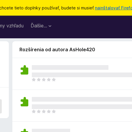
chcete tieto doplnky používať, budete si musieť
nainštalovať Firef
my vzhľadu
Ďalšie…
Rozšírenia od autora AsHole420
D
o
p
l
n
o
D
k
o
z
p
a
l