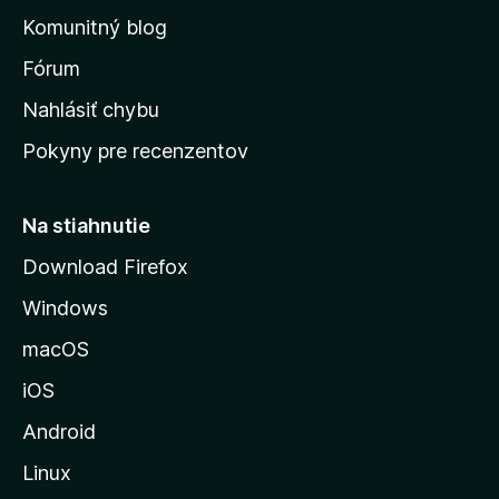
o
n
d
Komunitný blog
ý
v
n
s
Fórum
o
t
k
Nahlásiť chybu
e
ú
n
Pokyny pre recenzentov
s
ý
t
r
Na stiahnutie
á
Download Firefox
n
Windows
k
u
macOS
M
iOS
o
z
Android
i
Linux
l