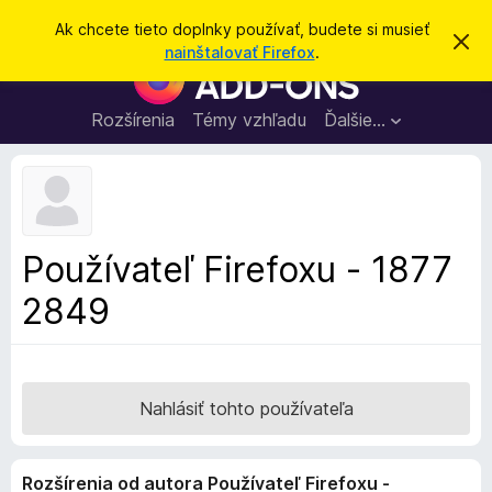
H
Prihlásiť sa
Ak chcete tieto doplnky používať, budete si musieť
Z
ľ
nainštalovať Firefox
.
a
D
a
v
o
r
d
i
p
Rozšírenia
Témy vzhľadu
Ďalšie…
a
e
l
ť
ť
t
n
o
k
t
o
y
o
p
z
Používateľ Firefoxu - 1877
n
r
á
2849
e
m
e
p
n
r
i
e
e
h
Nahlásiť tohto používateľa
l
i
Rozšírenia od autora Používateľ Firefoxu -
a