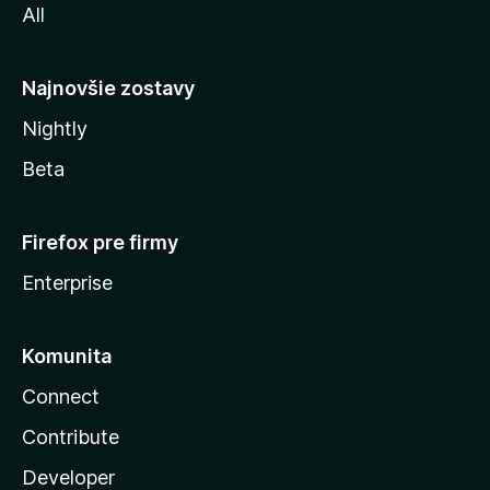
All
l
y
Najnovšie zostavy
Nightly
Beta
Firefox pre firmy
Enterprise
Komunita
Connect
Contribute
Developer