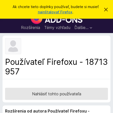
H
Prihlásiť sa
Ak chcete tieto doplnky používať, budete si musieť
Z
ľ
nainštalovať Firefox
.
a
D
a
v
o
r
d
i
p
Rozšírenia
Témy vzhľadu
Ďalšie…
a
e
l
ť
ť
t
n
o
k
t
o
y
o
p
z
Používateľ Firefoxu - 18713
n
r
á
957
e
m
e
p
n
r
i
e
e
h
Nahlásiť tohto používateľa
l
i
Rozšírenia od autora Používateľ Firefoxu -
a