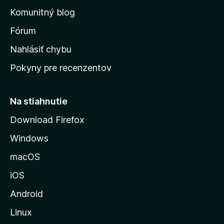
o
n
d
Komunitný blog
ý
v
n
s
Fórum
o
t
k
Nahlásiť chybu
e
ú
n
Pokyny pre recenzentov
s
ý
t
r
Na stiahnutie
á
Download Firefox
n
Windows
k
u
macOS
M
iOS
o
z
Android
i
Linux
l