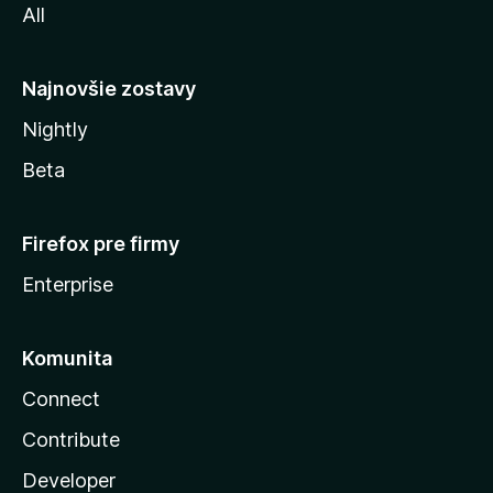
All
l
y
Najnovšie zostavy
Nightly
Beta
Firefox pre firmy
Enterprise
Komunita
Connect
Contribute
Developer