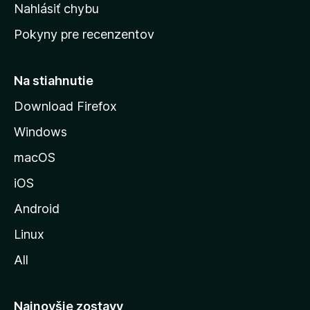
k
Nahlásiť chybu
e
ú
n
Pokyny pre recenzentov
s
ý
t
r
Na stiahnutie
á
Download Firefox
n
Windows
k
u
macOS
M
iOS
o
z
Android
i
Linux
l
All
l
y
Najnovšie zostavy