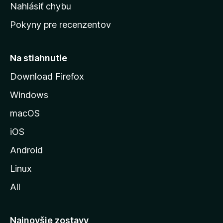
k
Nahlásiť chybu
e
ú
n
Pokyny pre recenzentov
s
ý
t
r
Na stiahnutie
á
Download Firefox
n
Windows
k
u
macOS
M
iOS
o
z
Android
i
Linux
l
All
l
y
Najnovšie zostavy