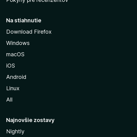
s
t
r
Na stiahnutie
á
Download Firefox
n
Windows
k
u
macOS
M
iOS
o
z
Android
i
Linux
l
All
l
y
Najnovšie zostavy
Nightly