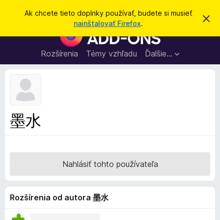
H
Prihlásiť sa
Ak chcete tieto doplnky používať, budete si musieť
Z
ľ
nainštalovať Firefox
.
a
D
a
v
o
r
d
i
p
Rozšírenia
Témy vzhľadu
Ďalšie…
a
e
l
ť
ť
t
n
o
k
t
o
y
o
p
z
墨水
n
r
á
e
m
e
p
n
r
i
Nahlásiť tohto používateľa
e
e
h
l
Rozšírenia od autora 墨水
i
a