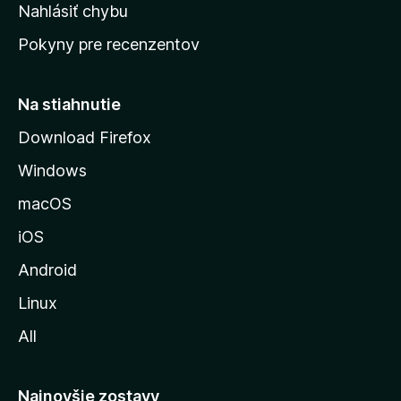
k
Nahlásiť chybu
e
ú
n
Pokyny pre recenzentov
s
ý
t
r
Na stiahnutie
á
Download Firefox
n
Windows
k
u
macOS
M
iOS
o
z
Android
i
Linux
l
All
l
y
Najnovšie zostavy