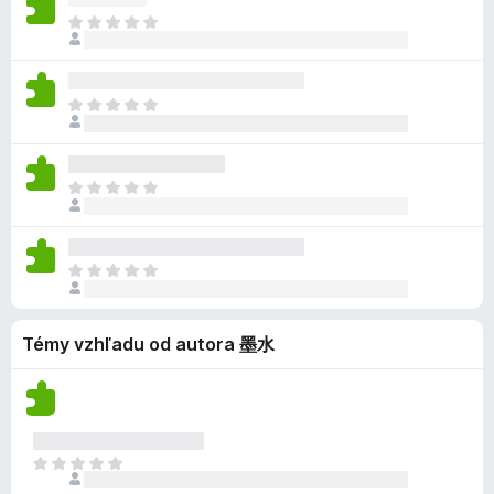
e
i
l
d
i
z
D
o
a
n
n
e
a
o
h
ľ
o
o
j
t
p
o
n
k
t
e
i
l
d
i
z
e
D
o
a
n
n
e
a
n
o
h
ľ
o
o
j
t
ý
p
o
n
k
t
e
i
l
d
i
z
e
D
o
a
n
n
e
a
n
o
h
ľ
o
o
j
t
ý
p
o
n
k
t
e
i
l
d
i
z
e
D
o
a
n
n
e
a
n
o
h
ľ
o
o
j
t
ý
p
o
n
k
t
e
i
Témy vzhľadu od autora 墨水
l
d
i
z
e
o
a
n
n
e
a
n
h
ľ
o
o
j
t
ý
o
n
k
t
e
i
d
i
z
e
o
a
n
e
a
n
h
D
ľ
o
j
t
ý
o
o
n