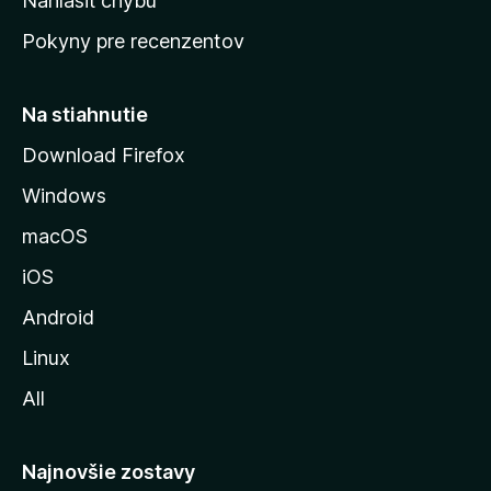
Nahlásiť chybu
ú
Pokyny pre recenzentov
s
t
r
Na stiahnutie
á
Download Firefox
n
Windows
k
u
macOS
M
iOS
o
z
Android
i
Linux
l
All
l
y
Najnovšie zostavy