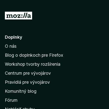
d
a
P
č
r
F
e
i
r
j
Doplnky
e
s
f
O nás
ť
o
n
Blog o doplnkoch pre Firefox
x
a
Workshop tvorby rozšírenia
d
Centrum pre vývojárov
o
m
Pravidlá pre vývojárov
o
Komunitný blog
v
s
Fórum
k