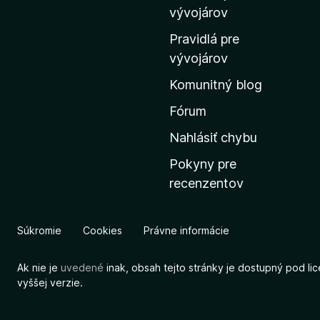
m
vývojárov
o
Pravidlá pre
v
vývojárov
s
Komunitný blog
k
ú
Fórum
s
Nahlásiť chybu
t
Pokyny pre
r
recenzentov
á
n
k
Súkromie
Cookies
Právne informácie
u
M
Ak nie je
uvedené
inak, obsah tejto stránky je dostupný pod li
o
vyššej verzie.
z