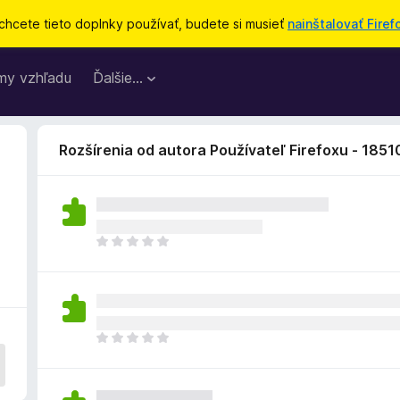
chcete tieto doplnky používať, budete si musieť
nainštalovať Firef
my vzhľadu
Ďalšie…
Rozšírenia od autora Používateľ Firefoxu - 185
D
o
p
l
n
o
D
k
o
z
p
a
l