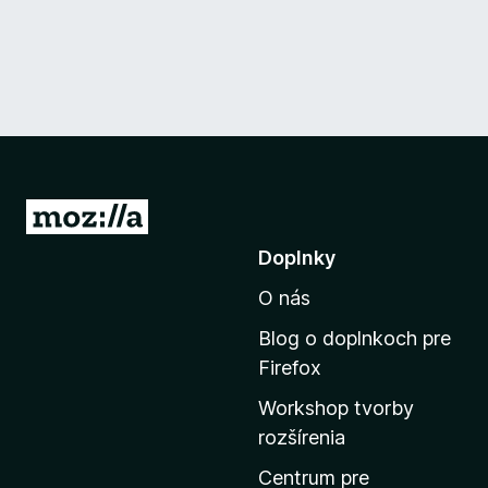
P
r
Doplnky
e
O nás
j
s
Blog o doplnkoch pre
ť
Firefox
n
Workshop tvorby
a
rozšírenia
d
o
Centrum pre