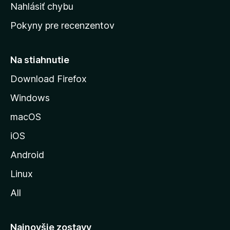
k
Nahlásiť chybu
e
ú
n
Pokyny pre recenzentov
s
ý
t
r
Na stiahnutie
á
Download Firefox
n
Windows
k
u
macOS
M
iOS
o
z
Android
i
Linux
l
All
l
y
Najnovšie zostavy