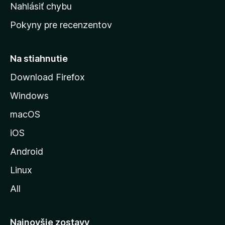
k
Nahlásiť chybu
e
ú
n
Pokyny pre recenzentov
s
ý
t
r
Na stiahnutie
á
Download Firefox
n
Windows
k
u
macOS
M
iOS
o
z
Android
i
Linux
l
All
l
y
Najnovšie zostavy