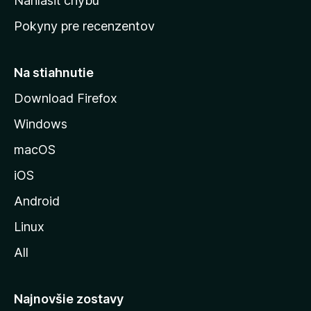
Nahlásiť chybu
ú
Pokyny pre recenzentov
s
t
r
Na stiahnutie
á
Download Firefox
n
Windows
k
u
macOS
M
iOS
o
z
Android
i
Linux
l
All
l
y
Najnovšie zostavy