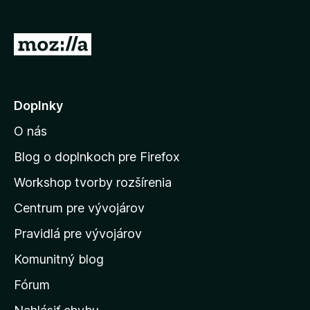
d
a
P
č
r
F
e
i
r
j
Doplnky
e
s
f
O nás
ť
o
n
Blog o doplnkoch pre Firefox
x
a
Workshop tvorby rozšírenia
d
Centrum pre vývojárov
o
m
Pravidlá pre vývojárov
o
Komunitný blog
v
s
Fórum
k