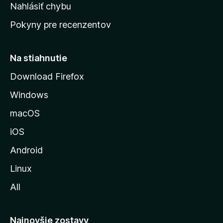
k
Nahlásiť chybu
e
ú
n
Pokyny pre recenzentov
s
ý
t
r
Na stiahnutie
á
Download Firefox
n
Windows
k
u
macOS
M
iOS
o
z
Android
i
Linux
l
All
l
y
Najnovšie zostavy