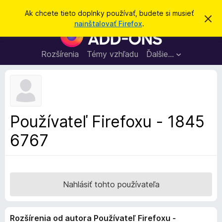
H
Prihlásiť sa
Ak chcete tieto doplnky používať, budete si musieť
Z
ľ
nainštalovať Firefox
.
a
D
a
v
o
r
d
i
p
Rozšírenia
Témy vzhľadu
Ďalšie…
a
e
l
ť
ť
t
n
o
k
t
o
y
o
p
z
Používateľ Firefoxu - 1845
n
r
á
6767
e
m
e
p
n
r
i
e
e
h
Nahlásiť tohto používateľa
l
i
Rozšírenia od autora Používateľ Firefoxu -
a