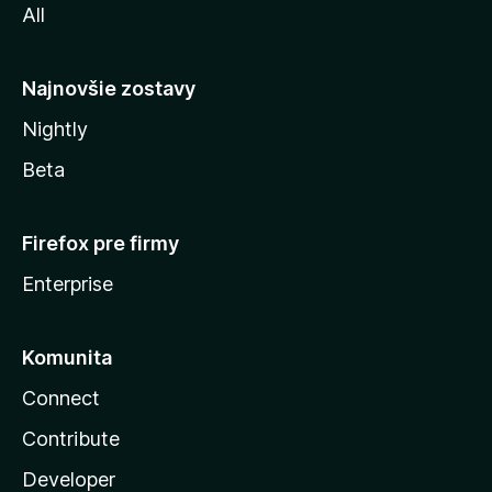
All
l
y
Najnovšie zostavy
Nightly
Beta
Firefox pre firmy
Enterprise
Komunita
Connect
Contribute
Developer