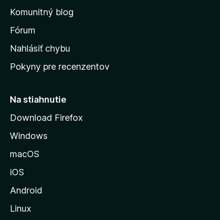
o
n
d
Komunitný blog
ý
v
n
s
Fórum
o
t
k
Nahlásiť chybu
e
ú
n
Pokyny pre recenzentov
s
ý
t
r
Na stiahnutie
á
Download Firefox
n
Windows
k
u
macOS
M
iOS
o
z
Android
i
Linux
l