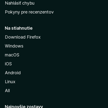
k
Nahlásiť chybu
e
ú
n
Pokyny pre recenzentov
s
ý
t
r
Na stiahnutie
á
Download Firefox
n
Windows
k
u
macOS
M
iOS
o
z
Android
i
Linux
l
All
l
y
Najnovšie zostavy