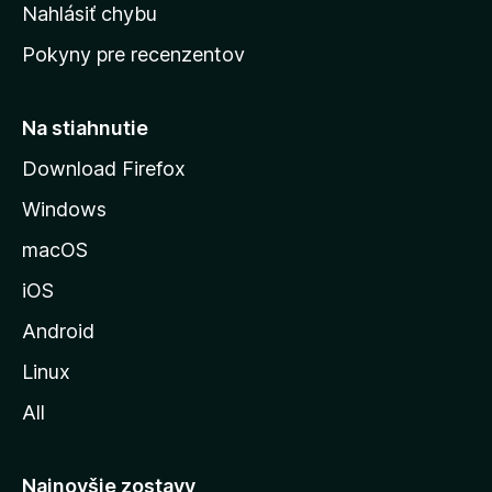
k
Nahlásiť chybu
e
ú
n
Pokyny pre recenzentov
s
ý
t
r
Na stiahnutie
á
Download Firefox
n
Windows
k
u
macOS
M
iOS
o
z
Android
i
Linux
l
All
l
y
Najnovšie zostavy