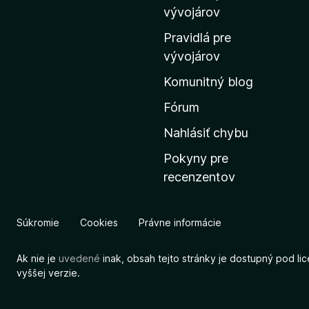
m
vývojárov
o
Pravidlá pre
v
vývojárov
s
Komunitný blog
k
ú
Fórum
s
Nahlásiť chybu
t
Pokyny pre
r
recenzentov
á
n
k
Súkromie
Cookies
Právne informácie
u
M
Ak nie je
uvedené
inak, obsah tejto stránky je dostupný pod li
o
vyššej verzie.
z