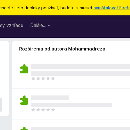
chcete tieto doplnky používať, budete si musieť
nainštalovať Firef
my vzhľadu
Ďalšie…
Rozšírenia od autora Mohammadreza
D
o
p
l
n
o
D
k
o
z
p
a
l