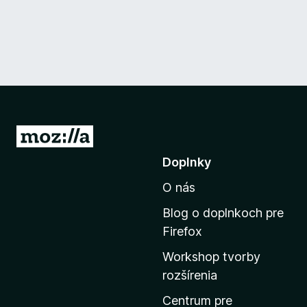
P
r
Doplnky
e
O nás
j
s
Blog o doplnkoch pre
ť
Firefox
n
Workshop tvorby
a
rozšírenia
d
o
Centrum pre