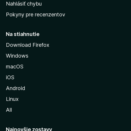
k
Nahlásiť chybu
e
ú
n
Pokyny pre recenzentov
s
ý
t
r
Na stiahnutie
á
Download Firefox
n
Windows
k
u
macOS
M
iOS
o
z
Android
i
Linux
l
All
l
y
Najnovšie zostavy