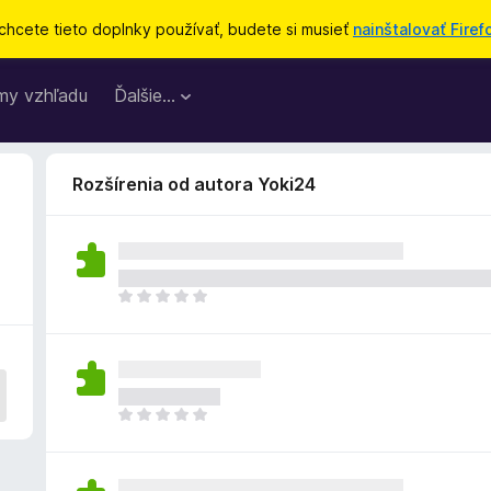
chcete tieto doplnky používať, budete si musieť
nainštalovať Firef
my vzhľadu
Ďalšie…
Rozšírenia od autora Yoki24
D
o
p
l
n
o
D
k
o
z
p
a
l