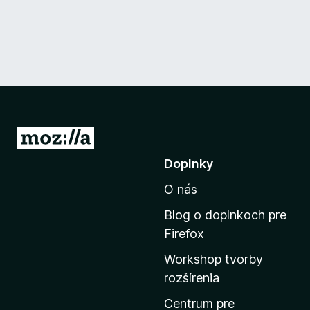
P
r
Doplnky
e
O nás
j
s
Blog o doplnkoch pre
ť
Firefox
n
Workshop tvorby
a
rozšírenia
d
o
Centrum pre