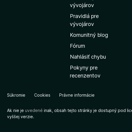
m
vývojárov
o
Pravidlá pre
v
vývojárov
s
Komunitný blog
k
ú
Fórum
s
Nahlásiť chybu
t
Pokyny pre
r
recenzentov
á
n
k
Súkromie
Cookies
Právne informácie
u
M
Ak nie je
uvedené
inak, obsah tejto stránky je dostupný pod li
o
vyššej verzie.
z