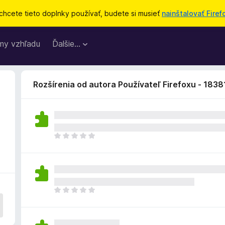
chcete tieto doplnky používať, budete si musieť
nainštalovať Firef
my vzhľadu
Ďalšie…
Rozšírenia od autora Používateľ Firefoxu - 183
D
o
p
l
n
o
D
k
o
z
p
a
l