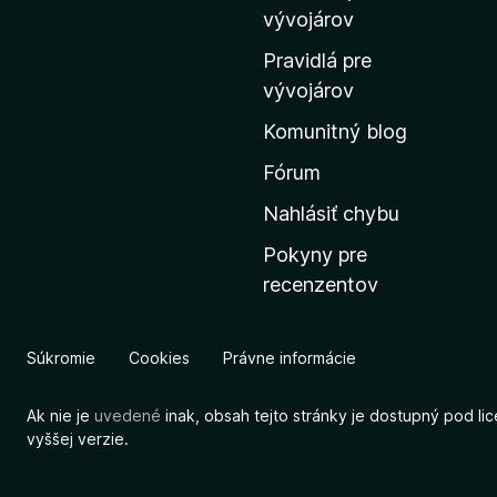
m
vývojárov
o
Pravidlá pre
v
vývojárov
s
Komunitný blog
k
ú
Fórum
s
Nahlásiť chybu
t
Pokyny pre
r
recenzentov
á
n
k
Súkromie
Cookies
Právne informácie
u
M
Ak nie je
uvedené
inak, obsah tejto stránky je dostupný pod li
o
vyššej verzie.
z