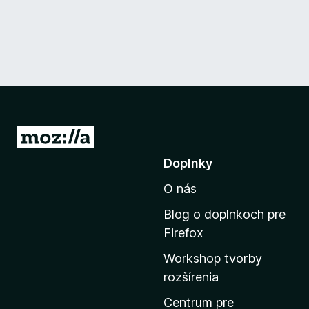
P
r
Doplnky
e
O nás
j
s
Blog o doplnkoch pre
ť
Firefox
n
Workshop tvorby
a
rozšírenia
d
o
Centrum pre