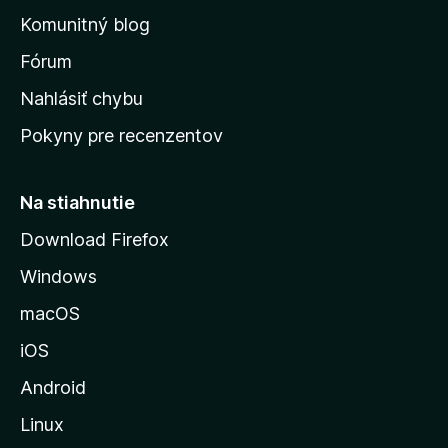
o
n
d
Komunitný blog
ý
v
n
s
Fórum
o
t
k
Nahlásiť chybu
e
ú
n
Pokyny pre recenzentov
s
ý
t
r
Na stiahnutie
á
Download Firefox
n
Windows
k
u
macOS
M
iOS
o
z
Android
i
Linux
l