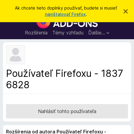
H
Prihlásiť sa
Ak chcete tieto doplnky používať, budete si musieť
Z
ľ
nainštalovať Firefox
.
a
D
a
v
o
r
d
i
p
Rozšírenia
Témy vzhľadu
Ďalšie…
a
e
l
ť
ť
t
n
o
k
t
o
y
o
p
z
Používateľ Firefoxu - 1837
n
r
á
6828
e
m
e
p
n
r
i
e
e
h
Nahlásiť tohto používateľa
l
i
Rozšírenia od autora Používateľ Firefoxu -
a