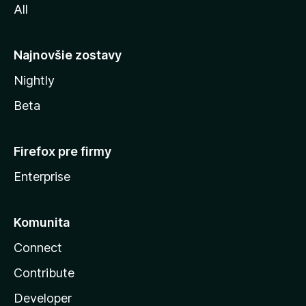
All
l
y
Najnovšie zostavy
Nightly
Beta
Firefox pre firmy
Enterprise
Komunita
Connect
Contribute
Developer