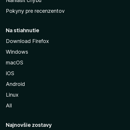
Nahlásiť chybu
ú
Pokyny pre recenzentov
s
t
r
Na stiahnutie
á
Download Firefox
n
Windows
k
u
macOS
M
iOS
o
z
Android
i
Linux
l
All
l
y
Najnovšie zostavy