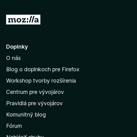
d
a
P
č
r
F
e
i
r
j
Doplnky
e
s
f
O nás
ť
o
n
Blog o doplnkoch pre Firefox
x
a
Workshop tvorby rozšírenia
d
Centrum pre vývojárov
o
m
Pravidlá pre vývojárov
o
Komunitný blog
v
s
Fórum
k