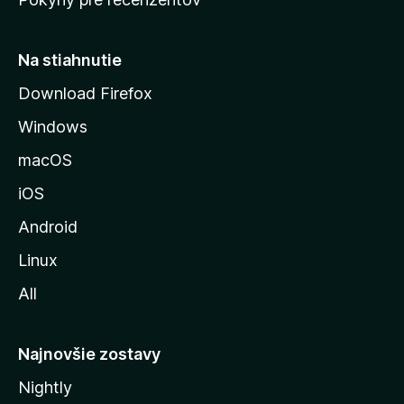
s
t
r
Na stiahnutie
á
Download Firefox
n
Windows
k
u
macOS
M
iOS
o
z
Android
i
Linux
l
All
l
y
Najnovšie zostavy
Nightly