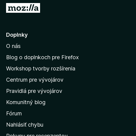
d
P
a
r
č
e
F
j
Doplnky
i
s
r
O nás
ť
e
n
f
Blog o doplnkoch pre Firefox
o
a
Workshop tvorby rozšírenia
x
d
Centrum pre vývojárov
o
m
Pravidlá pre vývojárov
o
Komunitný blog
v
s
Fórum
k
Nahlásiť chybu
ú
Pokyny pre recenzentov