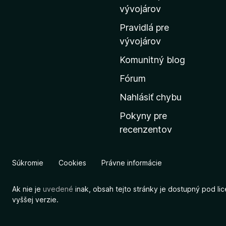
m
vývojárov
o
Pravidlá pre
v
vývojárov
s
Komunitný blog
k
ú
Fórum
s
Nahlásiť chybu
t
Pokyny pre
r
recenzentov
á
n
k
Súkromie
Cookies
Právne informácie
u
M
Ak nie je
uvedené
inak, obsah tejto stránky je dostupný pod li
o
vyššej verzie.
z