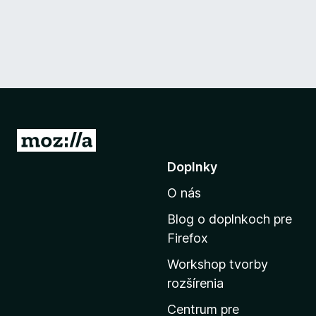
P
r
Doplnky
e
O nás
j
s
Blog o doplnkoch pre
ť
Firefox
n
Workshop tvorby
a
rozšírenia
d
o
Centrum pre