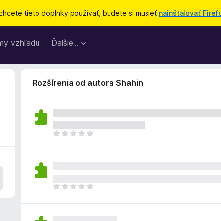
chcete tieto doplnky používať, budete si musieť
nainštalovať Firef
my vzhľadu
Ďalšie…
Rozšírenia od autora Shahin
D
o
p
l
n
o
D
k
o
z
p
a
l