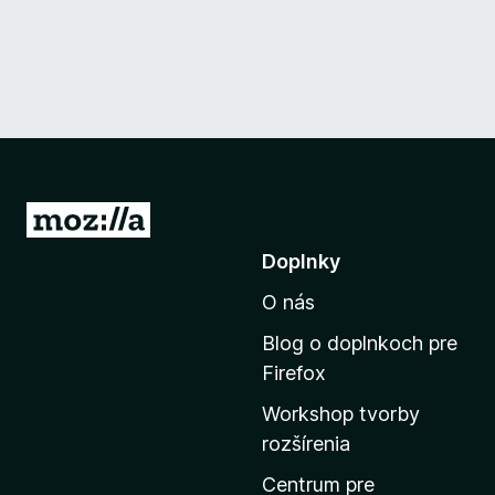
P
r
Doplnky
e
O nás
j
s
Blog o doplnkoch pre
ť
Firefox
n
Workshop tvorby
a
rozšírenia
d
o
Centrum pre