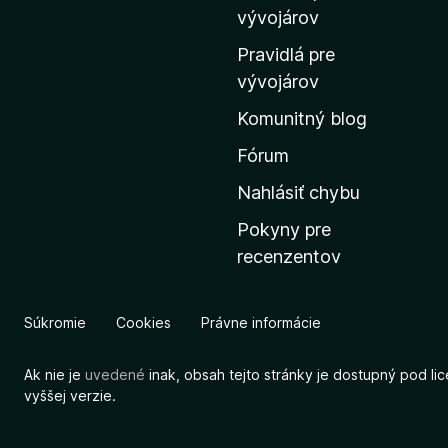
m
vývojárov
o
Pravidlá pre
v
vývojárov
s
Komunitný blog
k
ú
Fórum
s
Nahlásiť chybu
t
Pokyny pre
r
recenzentov
á
n
k
Súkromie
Cookies
Právne informácie
u
M
Ak nie je
uvedené
inak, obsah tejto stránky je dostupný pod li
o
vyššej verzie.
z