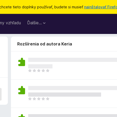
chcete tieto doplnky používať, budete si musieť
nainštalovať Firef
my vzhľadu
Ďalšie…
Rozšírenia od autora Keria
D
o
p
l
n
o
D
k
o
z
p
a
l