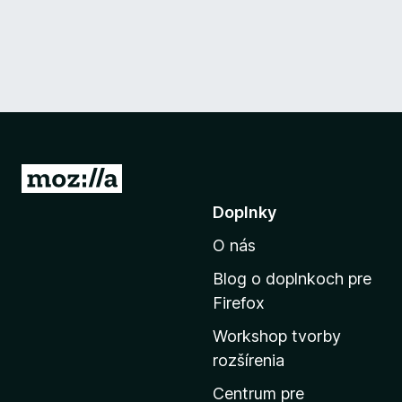
P
r
Doplnky
e
O nás
j
s
Blog o doplnkoch pre
ť
Firefox
n
Workshop tvorby
a
rozšírenia
d
o
Centrum pre