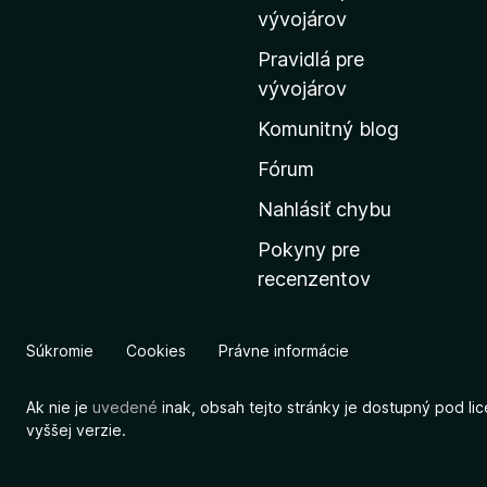
m
vývojárov
o
Pravidlá pre
v
vývojárov
s
Komunitný blog
k
ú
Fórum
s
Nahlásiť chybu
t
Pokyny pre
r
recenzentov
á
n
k
Súkromie
Cookies
Právne informácie
u
M
Ak nie je
uvedené
inak, obsah tejto stránky je dostupný pod li
o
vyššej verzie.
z