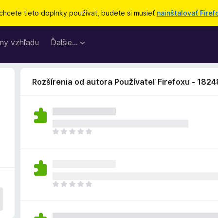
chcete tieto doplnky používať, budete si musieť
nainštalovať Firef
my vzhľadu
Ďalšie…
Rozšírenia od autora Používateľ Firefoxu - 182
D
o
p
l
n
o
D
k
o
z
p
a
l