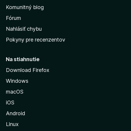
o
n
d
Komunitný blog
ý
v
n
s
Fórum
o
t
k
Nahlásiť chybu
e
ú
n
Pokyny pre recenzentov
s
ý
t
r
Na stiahnutie
á
Download Firefox
n
Windows
k
u
macOS
M
iOS
o
z
Android
i
Linux
l