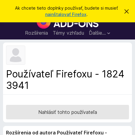
H
Prihlásiť sa
Ak chcete tieto doplnky používať, budete si musieť
Z
ľ
nainštalovať Firefox
.
a
D
a
v
o
r
d
i
p
Rozšírenia
Témy vzhľadu
Ďalšie…
a
e
l
ť
ť
t
n
o
k
t
o
y
o
p
z
Používateľ Firefoxu - 1824
n
r
á
3941
e
m
e
p
n
r
i
e
e
h
Nahlásiť tohto používateľa
l
i
Rozšírenia od autora Používateľ Firefoxu -
a