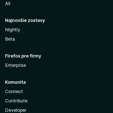
All
l
y
Najnovšie zostavy
Nightly
Beta
Firefox pre firmy
Enterprise
Komunita
Connect
Contribute
Developer