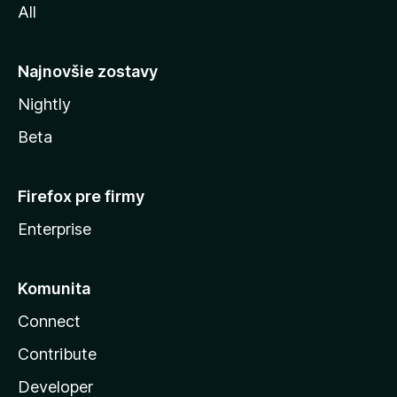
All
l
y
Najnovšie zostavy
Nightly
Beta
Firefox pre firmy
Enterprise
Komunita
Connect
Contribute
Developer