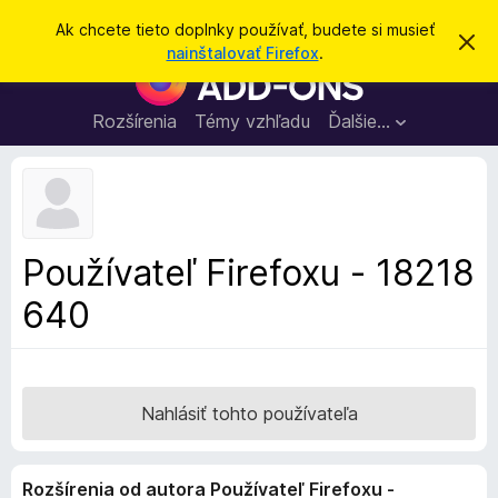
H
Prihlásiť sa
Ak chcete tieto doplnky používať, budete si musieť
Z
ľ
nainštalovať Firefox
.
a
D
a
v
o
r
d
i
p
Rozšírenia
Témy vzhľadu
Ďalšie…
a
e
l
ť
ť
t
n
o
k
t
o
y
o
p
z
Používateľ Firefoxu - 18218
n
r
á
640
e
m
e
p
n
r
i
e
e
h
Nahlásiť tohto používateľa
l
i
Rozšírenia od autora Používateľ Firefoxu -
a