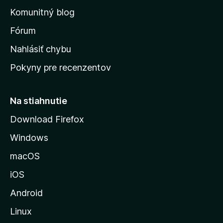
o
n
d
Komunitný blog
ý
v
n
s
Fórum
o
t
k
Nahlásiť chybu
e
ú
n
Pokyny pre recenzentov
s
ý
t
r
Na stiahnutie
á
Download Firefox
n
Windows
k
u
macOS
M
iOS
o
z
Android
i
Linux
l