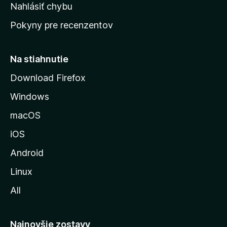
k
Nahlásiť chybu
e
ú
n
Pokyny pre recenzentov
s
ý
t
r
Na stiahnutie
á
Download Firefox
n
Windows
k
u
macOS
M
iOS
o
z
Android
i
Linux
l
All
l
y
Najnovšie zostavy