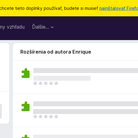
chcete tieto doplnky používať, budete si musieť
nainštalovať Firef
my vzhľadu
Ďalšie…
Rozšírenia od autora Enrique
D
o
p
l
n
o
D
k
o
z
p
a
l