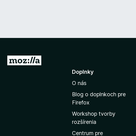
P
r
Doplnky
e
O nás
j
s
Blog o doplnkoch pre
ť
Firefox
n
Workshop tvorby
a
rozšírenia
d
o
Centrum pre