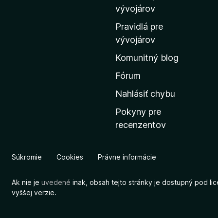
m
vývojárov
o
Pravidlá pre
v
vývojárov
s
Komunitný blog
k
ú
Fórum
s
Nahlásiť chybu
t
Pokyny pre
r
recenzentov
á
n
k
Súkromie
Cookies
Právne informácie
u
M
Ak nie je
uvedené
inak, obsah tejto stránky je dostupný pod li
o
vyššej verzie.
z