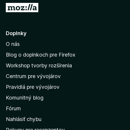
d
P
a
r
č
e
F
j
Doplnky
i
s
r
O nás
ť
e
n
f
Blog o doplnkoch pre Firefox
o
a
Workshop tvorby rozšírenia
x
d
Centrum pre vývojárov
o
m
Pravidlá pre vývojárov
o
Komunitný blog
v
s
Fórum
k
Nahlásiť chybu
ú
Pokyny pre recenzentov