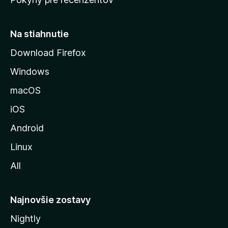
s
t
r
Na stiahnutie
á
Download Firefox
n
Windows
k
u
macOS
M
iOS
o
z
Android
i
Linux
l
All
l
y
Najnovšie zostavy
Nightly