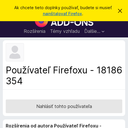
H
Prihlásiť sa
Ak chcete tieto doplnky používať, budete si musieť
Z
ľ
nainštalovať Firefox
.
a
D
a
v
o
r
d
i
p
Rozšírenia
Témy vzhľadu
Ďalšie…
a
e
l
ť
ť
t
n
o
k
t
o
y
o
p
z
Používateľ Firefoxu - 18186
n
r
á
354
e
m
e
p
n
r
i
e
e
h
Nahlásiť tohto používateľa
l
i
Rozšírenia od autora Používateľ Firefoxu -
a