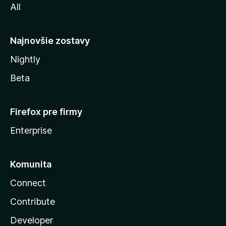
All
l
y
Najnovšie zostavy
Nightly
Beta
Firefox pre firmy
Enterprise
Komunita
Connect
Contribute
Developer