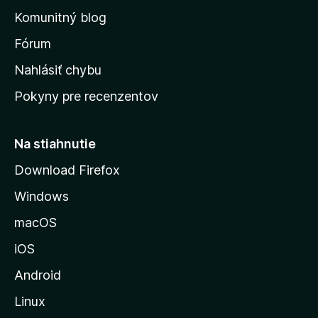
o
n
d
Komunitný blog
ý
v
n
s
Fórum
o
t
k
Nahlásiť chybu
e
ú
n
Pokyny pre recenzentov
s
ý
t
r
Na stiahnutie
á
Download Firefox
n
Windows
k
u
macOS
M
iOS
o
z
Android
i
Linux
l