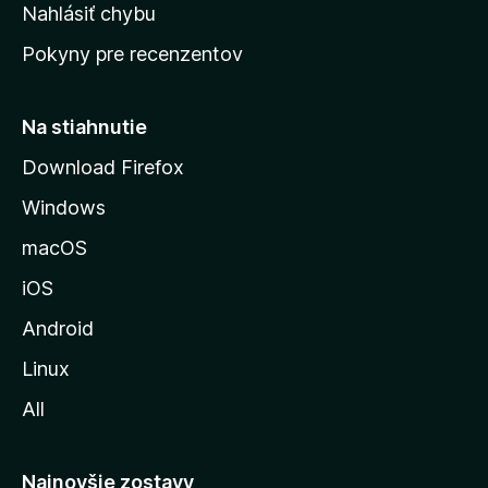
k
Nahlásiť chybu
e
ú
n
Pokyny pre recenzentov
s
ý
t
r
Na stiahnutie
á
Download Firefox
n
Windows
k
u
macOS
M
iOS
o
z
Android
i
Linux
l
All
l
y
Najnovšie zostavy