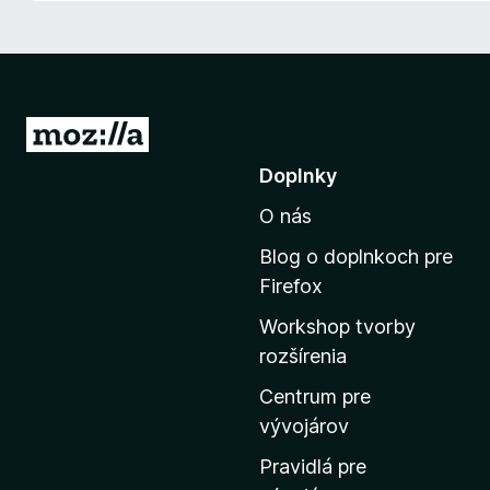
d
a
č
F
i
P
r
r
Doplnky
e
e
f
O nás
j
o
s
x
Blog o doplnkoch pre
ť
Firefox
n
Workshop tvorby
a
rozšírenia
d
o
Centrum pre
m
vývojárov
o
Pravidlá pre
v