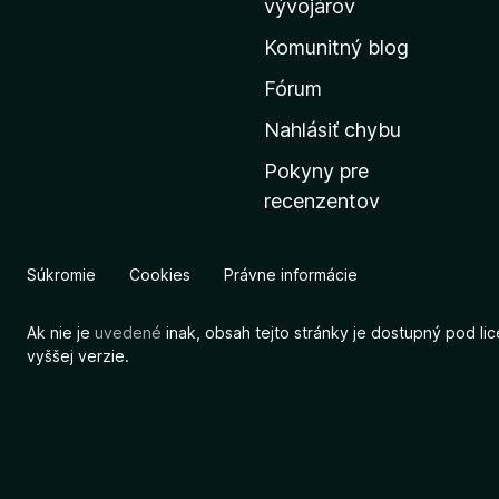
vývojárov
s
Komunitný blog
k
ú
Fórum
s
Nahlásiť chybu
t
Pokyny pre
r
recenzentov
á
n
k
Súkromie
Cookies
Právne informácie
u
M
Ak nie je
uvedené
inak, obsah tejto stránky je dostupný pod li
o
vyššej verzie.
z
i
l
l