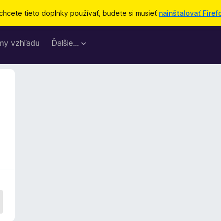
chcete tieto doplnky používať, budete si musieť
nainštalovať Firef
my vzhľadu
Ďalšie…