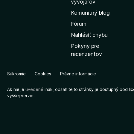
vývojárov
s
Komunitný blog
k
ú
Fórum
s
Nahlásiť chybu
t
Pokyny pre
r
recenzentov
á
n
k
Súkromie
Cookies
Právne informácie
u
M
Ak nie je
uvedené
inak, obsah tejto stránky je dostupný pod li
o
vyššej verzie.
z
i
l
l