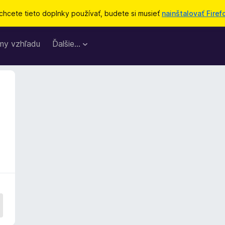
chcete tieto doplnky používať, budete si musieť
nainštalovať Firef
my vzhľadu
Ďalšie…