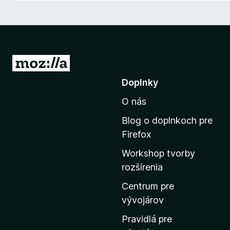
d
a
č
F
i
P
r
r
Doplnky
e
e
f
O nás
j
o
s
x
Blog o doplnkoch pre
ť
Firefox
n
Workshop tvorby
a
rozšírenia
d
o
Centrum pre
m
vývojárov
o
Pravidlá pre
v