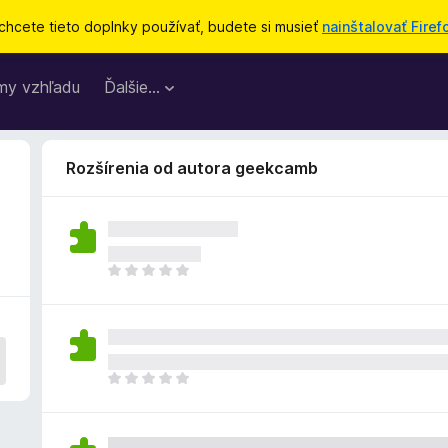
chcete tieto doplnky používať, budete si musieť
nainštalovať Firef
my vzhľadu
Ďalšie…
Rozšírenia od autora geekcamb
D
o
p
l
n
o
D
k
o
z
p
a
l