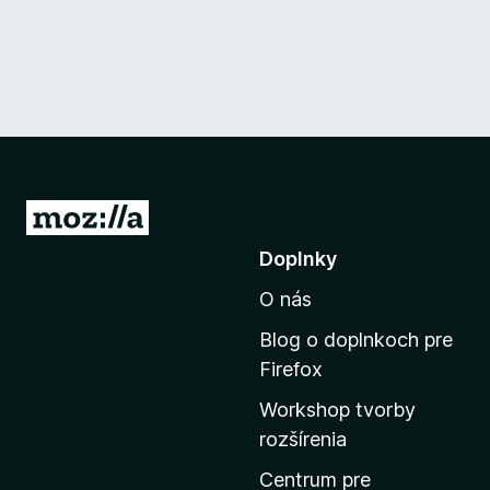
P
r
Doplnky
e
O nás
j
s
Blog o doplnkoch pre
ť
Firefox
n
Workshop tvorby
a
rozšírenia
d
o
Centrum pre