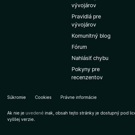
m
vývojárov
o
Pravidlá pre
v
vývojárov
s
Komunitný blog
k
ú
Fórum
s
Nahlásiť chybu
t
Pokyny pre
r
recenzentov
á
n
k
Súkromie
Cookies
Právne informácie
u
M
Ak nie je
uvedené
inak, obsah tejto stránky je dostupný pod li
o
vyššej verzie.
z