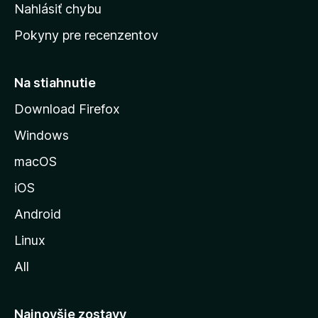
k
Nahlásiť chybu
e
ú
n
Pokyny pre recenzentov
s
ý
t
r
Na stiahnutie
á
Download Firefox
n
Windows
k
u
macOS
M
iOS
o
z
Android
i
Linux
l
All
l
y
Najnovšie zostavy